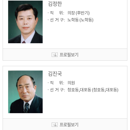
김정한
직         위 : 
의장 (후반기)
선  거  구 : 
노학동 (노학동)
프로필보기
김진국
직         위 : 
의원
선  거  구 : 
청호동,대포동 (청호동,대포동)
프로필보기