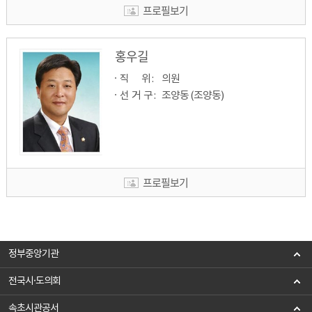
프로필보기
홍우길
직         위 : 
의원
선  거  구 : 
조양동 (조양동)
프로필보기
정부중앙기관
전국시·도의회
속초시관공서