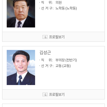
직         위 : 
의원
선  거  구 : 
노학동 (노학동)
프로필보기
김성근
직         위 : 
부의장 (전반기)
선  거  구 : 
교동 (교동)
프로필보기