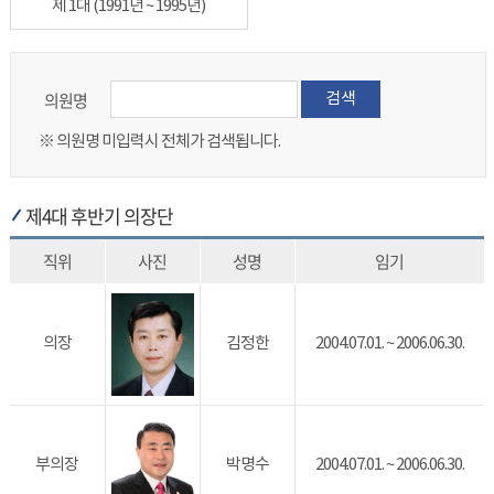
제 1대 (1991년 ~ 1995년)
의원명
검색
※ 의원명 미입력시 전체가 검색됩니다.
제4대 후반기 의장단
직위
사진
성명
임기
의장
김정한
2004.07.01. ~ 2006.06.30.
부의장
박명수
2004.07.01. ~ 2006.06.30.