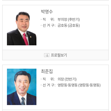
박명수
직         위 : 
부의장 (후반기)
선  거  구 : 
금호동 (금호동)
프로필보기
최준집
직         위 : 
의장 (전반기)
선  거  구 : 
영랑동·동명동 (영랑동·동명동)