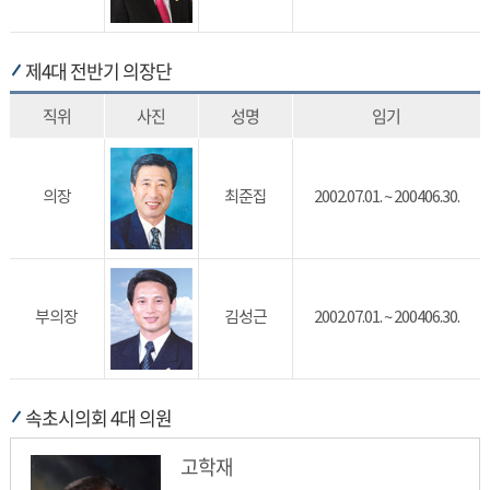
제4대 전반기 의장단
직위
사진
성명
임기
의장
최준집
2002.07.01. ~ 200406.30.
부의장
김성근
2002.07.01. ~ 200406.30.
속초시의회 4대 의원
고학재