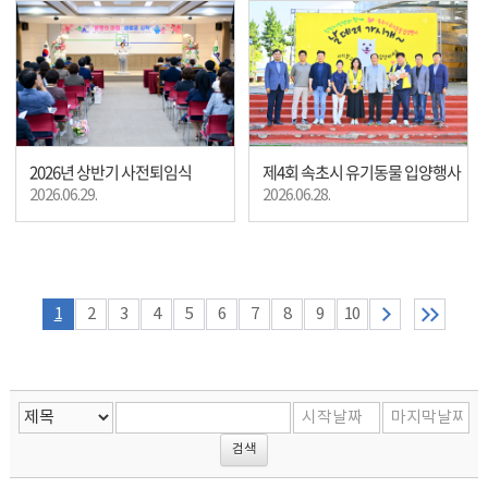
2026년 상반기 사전퇴임식
제4회 속초시 유기동물 입양행사
2026.06.29.
2026.06.28.
1
2
3
4
5
6
7
8
9
10