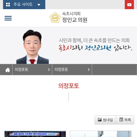
본문바로가기
주요 사이트
속초시의회
정인교 의원
시민과 함께, 더 큰 속초를 만드는 의회
의정포토
의정포토
의정포토
썸네일
목록