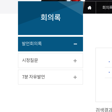
회의
회의록
발언회의록
시정질문
7분 자유발언
검색결