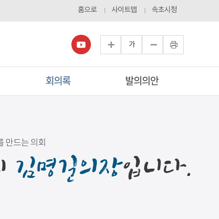
홈으로
사이트맵
속초시청
가
회의록
발의의안
를 만드는 의회