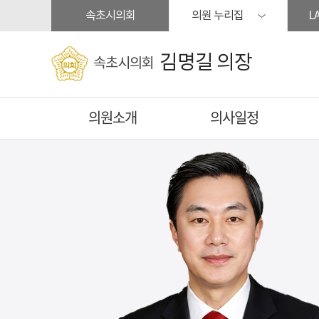
본문바로가기
속초시의회
의원 누리집
L
김명길 의장
속초시의회
의원소개
의사일정