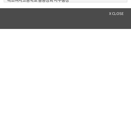
속초여자고등학교 총동창회 사무총장
영동극동방송 운영위원
강원도 장애인보치아연맹 부회장
X CLOSE
제9대 속초시의회 전반기 부의장