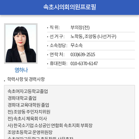
속초시의회의원프로필
직 위 : 
부의장(전)
선 거 구 : 
노학동, 조양동 (나선거구)
소속정당 : 
무소속
연 락 처 : 
033)639-2515
휴대전화 : 
010-6370-6147
염하나
학력사항 및 경력사항
속초여자고등학교졸업
경희대학교 졸업
경희대 교육대학원 졸업
전) 조양동 주민자치위원
전) 속초시 체육회 이사
사) 한국소기업 소상공인 연합회 속초지회 부회장
조양초등학교 운영위원장