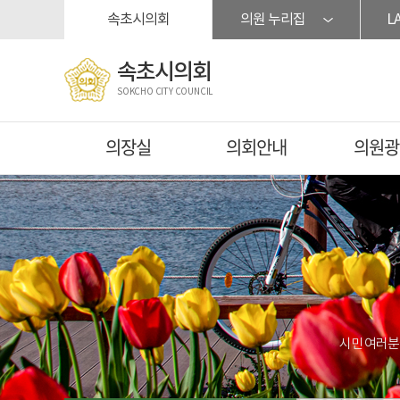
본문바로가기
속초시의회
의원 누리집
L
속초시의회
SOKCHO CITY COUNCIL
의장실
의회안내
의원광
시민 여러분