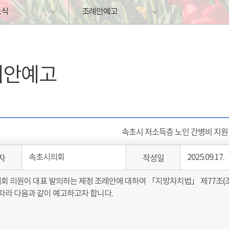
소식
조례안예고
례안예고
속초시 저소득층 노인 간병비 지원
자
작성일
속초시의회
2025.09.17.
회 의원이 대표 발의하는 제정 조례안에 대하여 「지방자치법」 제77조(조
 따라 다음과 같이 예고하고자 합니다.