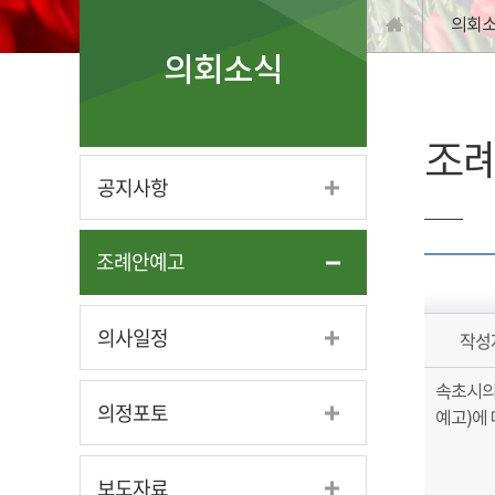
의회
의회소식
조
공지사항
조례안예고
의사일정
작성
속초시의
의정포토
예고)에
보도자료