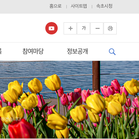
홈으로
사이트맵
속초시청
가
록
참여마당
정보공개
다하겠습니다.