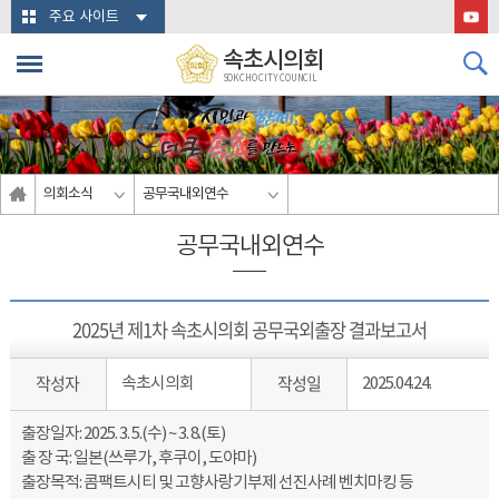
본문바로가기
주요 사이트
속초시의회
SOKCHO CITY COUNCIL
의회소식
공무국내외연수
공무국내외연수
2025년 제1차 속초시의회 공무국외출장 결과보고서
작성자
작성일
속초시의회
2025.04.24.
출장일자: 2025. 3. 5.(수) ~ 3. 8.(토)
출 장 국: 일본(쓰루가, 후쿠이, 도야마)
출장목적: 콤팩트시티 및 고향사랑기부제 선진사례 벤치마킹 등