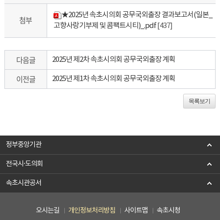
★2025년 속초시의회 공무국외출장 결과보고서(일본_
첨부
고향사랑기부제 및 콤팩트시티)_.pdf
[437]
다음글
2025년 제2차 속초시의회 공무국외출장 계획
이전글
2025년 제1차 속초시의회 공무국외출장 계획
목록보기
정부중앙기관
전국시·도의회
속초시관공서
오시는길
개인정보처리방침
사이트맵
속초시청